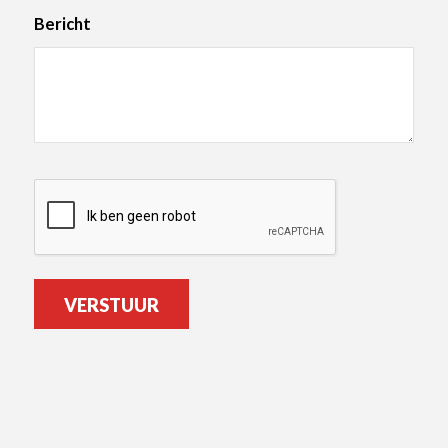
Via A. Litta Modignani, 37
Bericht
Roma 00144
Italy
Sonic Electronic &
Trading W.L.L.
CAPTCHA
Zone: 26 | Street: 894
Floor: 2 | Office: 04 |
Building: 19
Doha 82867
VERSTUUR
Qatar