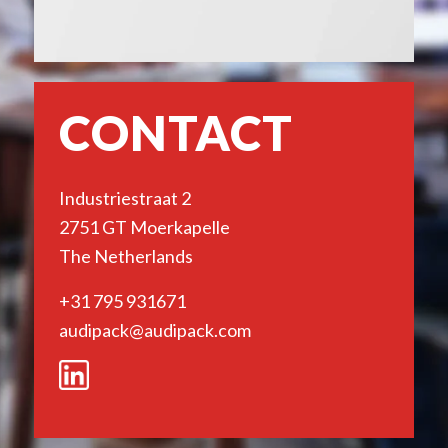
CONTACT
Industriestraat 2
2751 GT Moerkapelle
The Netherlands
+31 795 931671
audipack@audipack.com