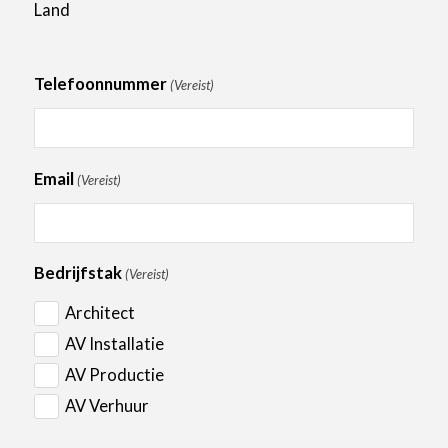
Land
Mägenwil CH-5506
Switserland
Telefoonnummer
(Vereist)
Lang Baranday AG
Farbhofstrasse 21
Zürich 8048
Email
(Vereist)
Switzerland
Matrix Group ApS
Bedrijfstak
(Vereist)
Jydekrogen 8
Architect
Vallensbæk DK-2625
AV Installatie
Denmark
AV Productie
AV Verhuur
Intermark Sistemi srl