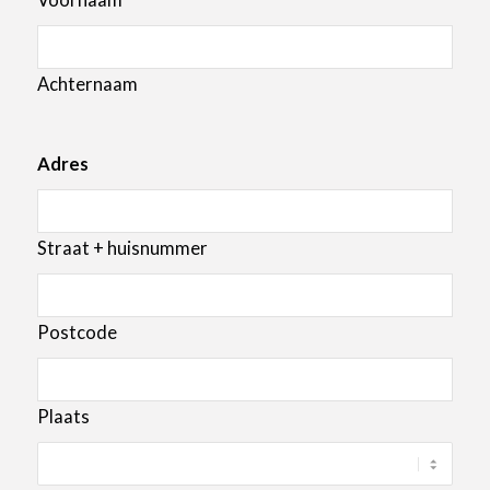
Voornaam
EAVS Groupe
ZA des Petits Carreaux
12 Av des Coquelicots
Achternaam
Bonneuil sur Marne 94380
France
Adres
Audio Visual Material Ltd
7 Elmwood, Crockford
Straat + huisnummer
Lane
Chineham Business Park
Basingstoke RG24 8WG
Postcode
United Kingdom
Plaats
Ceconet AG
Hintermättlistrasse 1