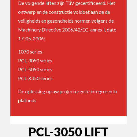
De volgende liften zijn TüV gecertificeerd. Het
ontwerp en de constructie voldoet aan de de
veiligheids en gezondheids normen volgens de
Machinery Directive 2006/42/EC, annex I, date
17-05-2006:
1070 series
PCL-3050 series
PCL-5050 series
PCL-X350 series
De oplossing op uw projectoren te integreren in
plafonds
PCL-3050 LIFT