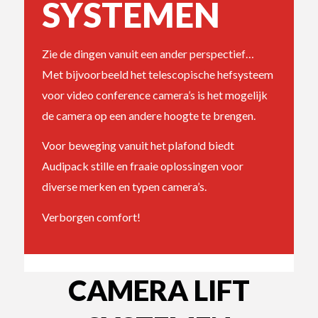
SYSTEMEN
Zie de dingen vanuit een ander perspectief…
Met bijvoorbeeld het telescopische hefsysteem
voor video conference camera’s is het mogelijk
de camera op een andere hoogte te brengen.
Voor beweging vanuit het plafond biedt
Audipack stille en fraaie oplossingen voor
diverse merken en typen camera’s.
Verborgen comfort!
CAMERA LIFT