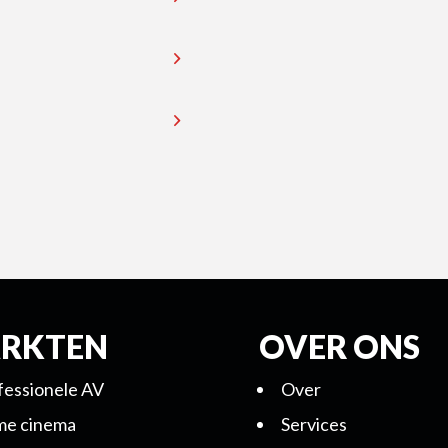
RKTEN
OVER ONS
fessionele AV
Over
e cinema
Services