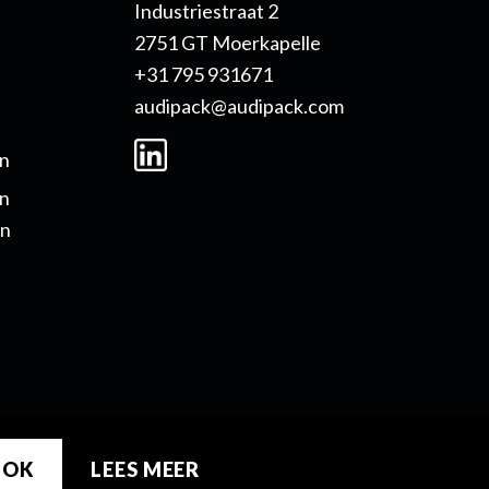
Industriestraat 2
2751 GT Moerkapelle
+31 795 931671
audipack@audipack.com
n
en
en
OK
LEES MEER