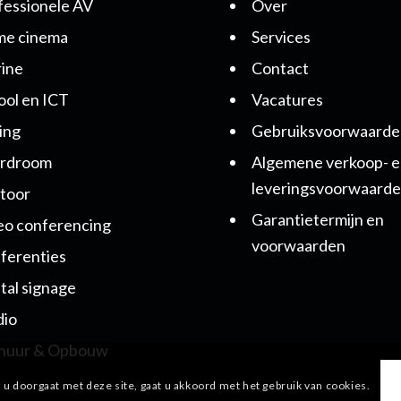
fessionele AV
Over
e cinema
Services
ine
Contact
ool en ICT
Vacatures
ing
Gebruiksvoorwaarde
rdroom
Algemene verkoop- 
leveringsvoorwaard
toor
Garantietermijn en
eo conferencing
voorwaarden
ferenties
ital signage
dio
huur & Opbouw
 u doorgaat met deze site, gaat u akkoord met het gebruik van cookies.