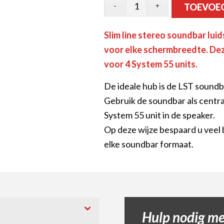
TOEVOE
Slim line stereo soundbar lu
voor elke schermbreedte. De
voor 4 System 55 units.
De ideale hub is de LST soun
Gebruik de soundbar als centr
System 55 unit in de speaker.
Op deze wijze bespaard u veel 
elke soundbar formaat.
Hulp nodig met